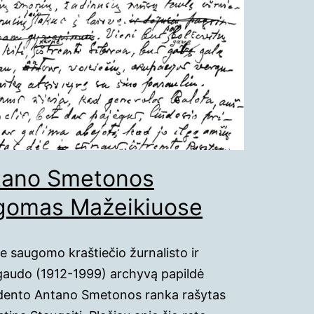
tano Smetonos
ugomas Mažeikiuose
e saugomo kraštiečio žurnalisto ir
gaudo (1912-1999) archyvą papildė
idento Antano Smetonos ranka rašytas