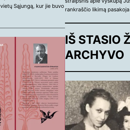
straipsnis apie vyskupą Jus
vietų Sąjungą, kur jie buvo
rankraščio likimą pasakoja
IŠ STASIO
ARCHYVO