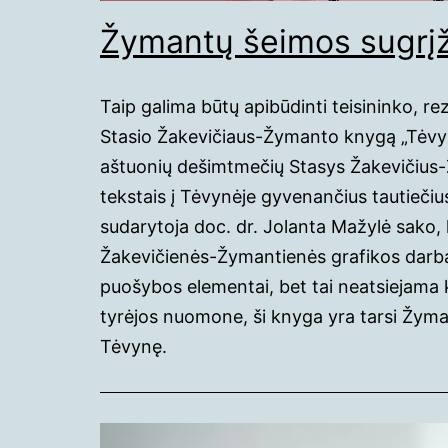
Žymantų šeimos sugrįž
Taip galima būtų apibūdinti teisininko, rez
Stasio Žakevičiaus-Žymanto knygą „Tėvynė
aštuonių dešimtmečių Stasys Žakevičius
tekstais į Tėvynėje gyvenančius tautiečiu
sudarytoja doc. dr. Jolanta Mažylė sako, 
Žakevičienės-Žymantienės grafikos darba
puošybos elementai, bet tai neatsiejama k
tyrėjos nuomone, ši knyga yra tarsi Žyma
Tėvynę.