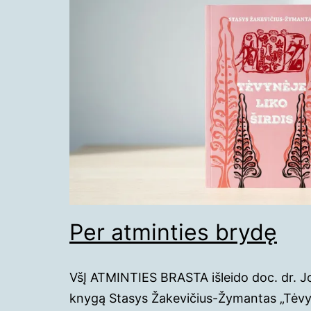
Per atminties brydę
VšĮ ATMINTIES BRASTA išleido doc. dr. J
knygą Stasys Žakevičius-Žymantas „Tėvynė