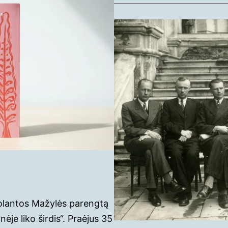
olantos Mažylės parengtą
je liko širdis“. Praėjus 35