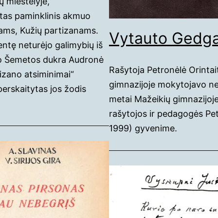
ų miestelyje,
tas paminklinis akmuo
ams, Kužių partizanams.
Vytauto Gedga
ntę neturėjo galimybių iš
kso Šemetos dukra Audronė
Rašytoja Petronėlė Orinta
izano atsiminimai“
gimnazijoje mokytojavo ne
erskaitytas jos žodis
metai Mažeikių gimnazijoje
rašytojos ir pedagogės Pe
1999) gyvenime.