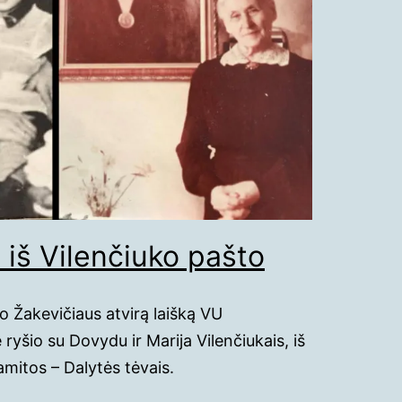
 iš Vilenčiuko pašto
o Žakevičiaus atvirą laišką VU
ryšio su Dovydu ir Marija Vilenčiukais, iš
mitos – Dalytės tėvais.