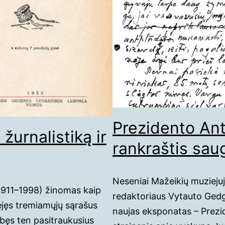
Prezidento An
žurnalistiką ir
rankraštis sa
Neseniai Mažeikių muziejuj
(1911–1998) žinomas kaip
redaktoriaus Vytauto Ged
ėjęs tremiamųjų sąrašus
naujas eksponatas – Prez
obęs ten pasitraukusius