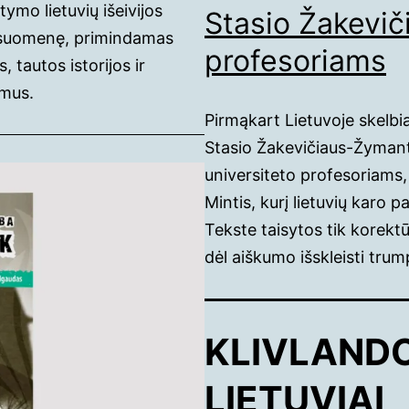
mo lietuvių išeivijos
Stasio Žakevič
 visuomenę, primindamas
profesoriams
 tautos istorijos ir
imus.
Pirmąkart Lietuvoje skelbia
Stasio Žakevičiaus-Žymanto
universiteto profesoriams,
Mintis, kurį lietuvių karo 
Tekste taisytos tik korektū
dėl aiškumo išskleisti trump
KLIVLANDO
LIETUVIAI