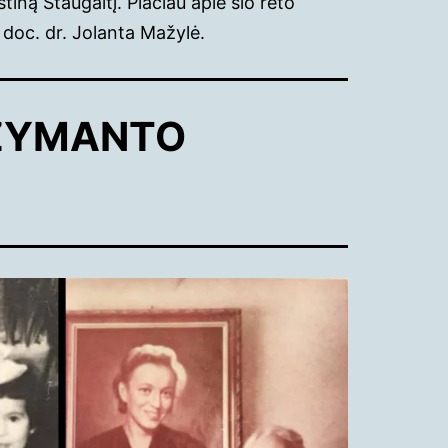
tiną Staugaitį. Plačiau apie šio reto
 doc. dr. Jolanta Mažylė.
 ŽYMANTO