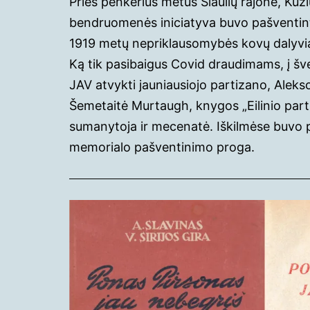
Prieš penkerius metus Šiaulių rajone, Kuži
bendruomenės iniciatyva buvo pašventin
1919 metų nepriklausomybės kovų dalyvi
Ką tik pasibaigus Covid draudimams, į šve
JAV atvykti jauniausiojo partizano, Ale
Šemetaitė Murtaugh, knygos „Eilinio part
sumanytoja ir mecenatė. Iškilmėse buvo p
memorialo pašventinimo proga.