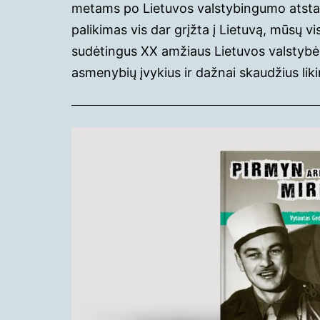
metams po Lietuvos valstybingumo atstaty
palikimas vis dar grįžta į Lietuvą, mūsų
sudėtingus XX amžiaus Lietuvos valstybės,
asmenybių įvykius ir dažnai skaudžius lik