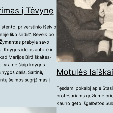
imas į Tėvynę
istento, priverstinio išeivio
je liko širdis“. Beveik po
-Žymantas prabyla savo
s. Knygos idėjos autorė ir
kad Marijos Biržiškaitės-
i yra ne šiaip knygos
Motulės laiškai
nygos dalis. Šaltinių
ntų šeimos sugrįžimas į
Tęsdami pokalbį apie Stasi
profesoriams grįžkime prie 
Kauno geto išgelbėtos Sula