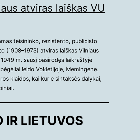
iaus atviras laiškas VU
mas teisininko, rezistento, publicisto
 (1908–1973) atviras laiškas Vilniaus
 1949 m. sausį pasirodęs laikraštyje
pabėgėliai leido Vokietijoje, Memingene.
ros klaidos, kai kurie sintaksės dalykai,
iniai.
 IR LIETUVOS