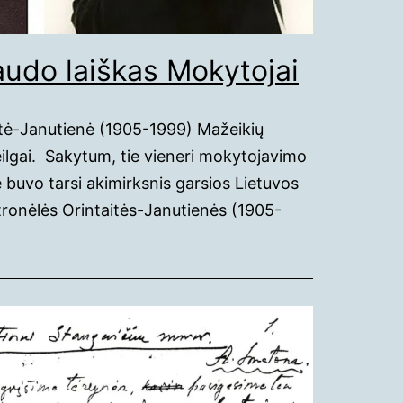
udo laiškas Mokytojai
itė-Janutienė (1905-1999) Mažeikių
ilgai. Sakytum, tie vieneri mokytojavimo
 buvo tarsi akimirksnis garsios Lietuvos
tronėlės Orintaitės-Janutienės (1905-