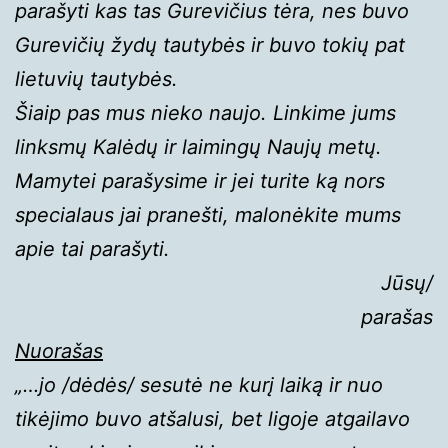
parašyti kas tas Gurevičius tėra, nes buvo
Gurevičių žydų tautybės ir buvo tokių pat
lietuvių tautybės.
Šiaip pas mus nieko naujo. Linkime jums
linksmų Kalėdų ir laimingų Naujų metų.
Mamytei parašysime ir jei turite ką nors
specialaus jai pranešti, malonėkite mums
apie tai parašyti.
Jūsų/
parašas
Nuorašas
„…jo /dėdės/ sesutė ne kurį laiką ir nuo
tikėjimo buvo atšalusi, bet ligoje atgailavo