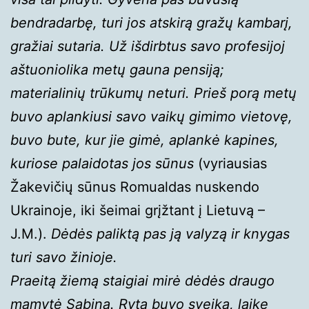
bendradarbę, turi jos atskirą gražų kambarį,
gražiai sutaria. Už išdirbtus savo profesijoj
aštuoniolika metų gauna pensiją;
materialinių trūkumų neturi. Prieš porą metų
buvo aplankiusi savo vaikų gimimo vietovę,
buvo bute, kur jie gimė, aplankė kapines,
kuriose palaidotas jos sūnus
(vyriausias
Žakevičių sūnus Romualdas nuskendo
Ukrainoje, iki šeimai grįžtant į Lietuvą –
J.M.).
Dėdės paliktą pas ją valyzą ir knygas
turi savo žinioje.
Praeitą žiemą staigiai mirė dėdės draugo
mamytė Sabina. Rytą buvo sveika, laike