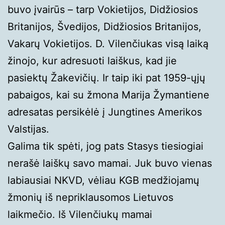
buvo įvairūs – tarp Vokietijos, Didžiosios
Britanijos, Švedijos, Didžiosios Britanijos,
Vakarų Vokietijos. D. Vilenčiukas visą laiką
žinojo, kur adresuoti laiškus, kad jie
pasiektų Žakevičių. Ir taip iki pat 1959-ųjų
pabaigos, kai su žmona Marija Žymantiene
adresatas persikėlė į Jungtines Amerikos
Valstijas.
Galima tik spėti, jog pats Stasys tiesiogiai
nerašė laiškų savo mamai. Juk buvo vienas
labiausiai NKVD, vėliau KGB medžiojamų
žmonių iš nepriklausomos Lietuvos
laikmečio. Iš Vilenčiukų mamai