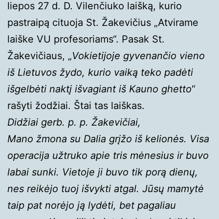
liepos 27 d. D. Vilenčiuko laišką, kurio
pastraipą cituoja St. Žakevičius „Atvirame
laiške VU profesoriams“. Pasak St.
Žakevičiaus, „
Vokietijoje gyvenančio vieno
iš Lietuvos žydo, kurio vaiką teko padėti
išgelbėti naktį išvagiant iš Kauno ghetto
“
rašyti žodžiai. Štai tas laiškas.
Didžiai gerb. p. p. Žakevičiai,
Mano žmona su Dalia grįžo iš kelionės. Visa
operacija užtruko apie tris mėnesius ir buvo
labai sunki. Vietoje ji buvo tik porą dienų,
nes reikėjo tuoj išvykti atgal. Jūsų mamytė
taip pat
norėjo ją lydėti, bet pagaliau