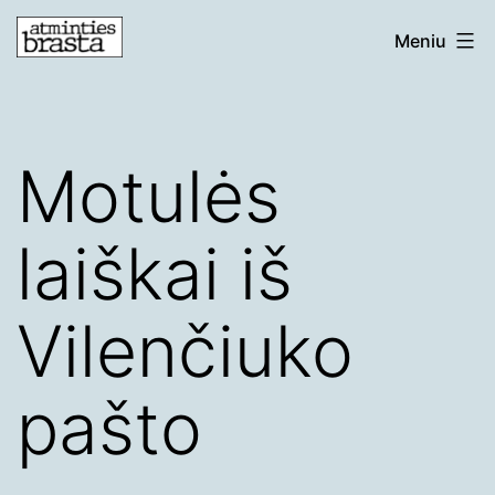
Eiti
atmintiesbrasta.lt
Meniu
prie
turinio
Motulės
laiškai iš
Vilenčiuko
pašto