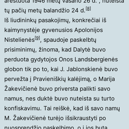
areštuota 1946 metų vasario 26 d. , nuteista
[8]
tų pačių metų balandžio 24 d.
Iš liudininkų pasakojimų, konkrečiai iš
kaimynystėje gyvenusios Apolonijos
[9]
Nistelienės
, spaudoje paskelbtų
prisiminimų, žinoma, kad Dalytė buvo
perduota gydytojos Onos Landsbergienės
globon tik po to, kai J. Jablonskienė buvo
pervežta į Pravieniškių kalėjimą, o Marija
Žakevičienė buvo priversta palikti savo
namus, nes duktė buvo nuteista su turto
konfiskavimu. Tai reiškė, kad iš savo namų
M. Žakevičienė turėjo išsikraustyti po
nuosprendžio paskelbimo, o į jos butą