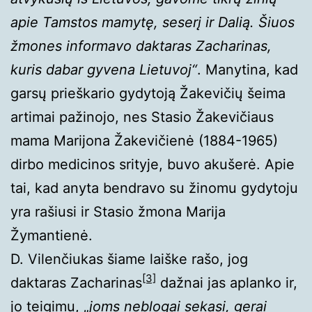
apie Tamstos mamytę, seserį ir Dalią. Šiuos
žmones informavo daktaras Zacharinas,
kuris dabar gyvena Lietuvoj“
. Manytina, kad
garsų prieškario gydytoją Žakevičių šeima
artimai pažinojo, nes Stasio Žakevičiaus
mama Marijona Žakevičienė (1884-1965)
dirbo medicinos srityje, buvo akušerė. Apie
tai, kad anyta bendravo su žinomu gydytoju
yra rašiusi ir Stasio žmona Marija
Žymantienė.
D. Vilenčiukas šiame laiške rašo, jog
[3]
daktaras Zacharinas
dažnai jas aplanko ir,
jo teigimu, „
joms neblogai sekasi, gerai