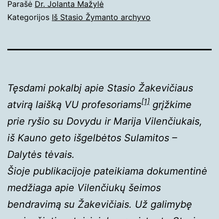
Paskelbta
Parašė
Dr. Jolanta Mažylė
2025-
Kategorijos
Iš Stasio Žymanto archyvo
11-
21
Tęsdami pokalbį apie Stasio Žakevičiaus
[1]
atvirą laišką VU profesoriams
grįžkime
prie ryšio su Dovydu ir Marija Vilenčiukais,
iš Kauno geto išgelbėtos Sulamitos –
Dalytės tėvais.
Šioje publikacijoje pateikiama dokumentinė
medžiaga apie Vilenčiukų šeimos
bendravimą su Žakevičiais. Už galimybę