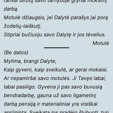
ramiai dirbtų savo tarnyboje grynai mokslinį
darbą.
Motulė džiaugsis, jei Dalytė parašys jai porą
žodelių-laiškutį.
Stipriai bučiuoju savo Dalytę ir jos tėvelius.
Motulė
(Be datos)
Mylima, brangi Dalyte,
Kaip gyveni, kaip sveikutė, ar gerai mokaisi.
Ar nepamiršai savo motulės. Ji Tavęs labai,
labai pasiilgo. Gyvena ji pas savo buvusią
bendradarbę, gauna už savo ilgametinį
darbą pensiją ir materialiniai yra visiškai
aprūpinta. Sveikata jos pradėjo šlubuoti, turi