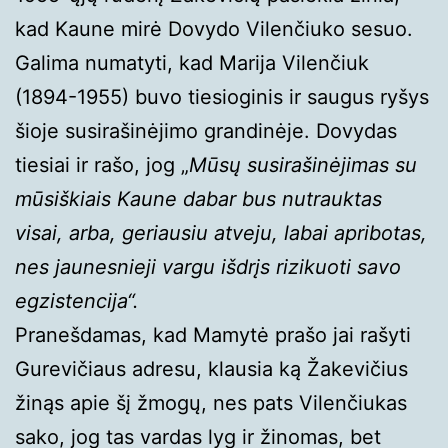
kad Kaune mirė Dovydo Vilenčiuko sesuo.
Galima numatyti, kad Marija Vilenčiuk
(1894-1955) buvo tiesioginis ir saugus ryšys
šioje susirašinėjimo grandinėje. Dovydas
tiesiai ir rašo, jog „
Mūsų susirašinėjimas su
mūsiškiais Kaune dabar bus nutrauktas
visai, arba, geriausiu atveju, labai apribotas,
nes jaunesnieji vargu išdrįs rizikuoti savo
egzistencija“.
Pranešdamas, kad Mamytė prašo jai rašyti
Gurevičiaus adresu, klausia ką Žakevičius
žinąs apie šį žmogų, nes pats Vilenčiukas
sako, jog tas vardas lyg ir žinomas, bet