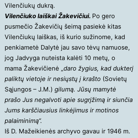
Vilenčiukų dukrą.
Vilenčiuko laiškai Žakevičiui.
Po gero
pusmečio Žakevičių šeimą pasiekė kitas
Vilenčiukų laiškas, iš kurio sužinome, kad
penkiametė Dalytė jau savo tėvų namuose,
jog Jadvyga nuteista kalėti 10 metų, o
mama Žakevičienė „
daro žygius, kad dukterį
paliktų vietoje ir nesiųstų į krašto
(Sovietų
Sąjungos – J.M.)
gilumą. Jūsų mamytė
prašo Jus negalvoti apie sugrįžimą ir siunčia
Jums karščiausius linkėjimus ir motinos
palaiminimą“.
Iš D. Mažeikienės archyvo gavau ir 1946 m.