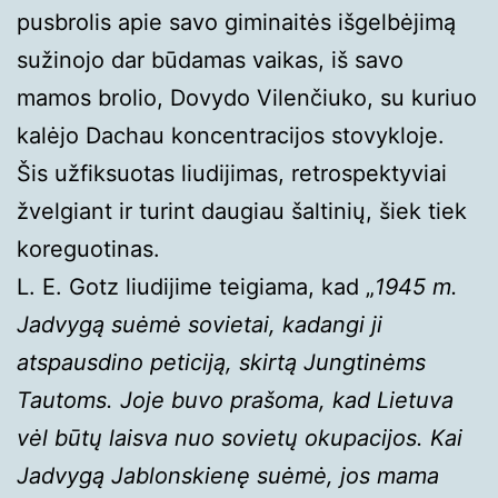
pusbrolis apie savo giminaitės išgelbėjimą
sužinojo dar būdamas vaikas, iš savo
mamos brolio, Dovydo Vilenčiuko, su kuriuo
kalėjo Dachau koncentracijos stovykloje.
Šis užfiksuotas liudijimas, retrospektyviai
žvelgiant ir turint daugiau šaltinių, šiek tiek
koreguotinas.
L. E. Gotz liudijime teigiama, kad „
1945 m.
Jadvygą suėmė sovietai, kadangi ji
atspausdino peticiją, skirtą Jungtinėms
Tautoms. Joje buvo prašoma, kad Lietuva
vėl būtų laisva nuo sovietų okupacijos. Kai
Jadvygą Jablonskienę suėmė, jos mama