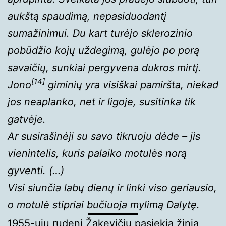
aukštą spaudimą, nepasiduodantį
sumažinimui. Du kart turėjo sklerozinio
pobūdžio kojų uždegimą, gulėjo po porą
savaičių, sunkiai pergyvena dukros mirtį.
[14]
Jono
giminių yra visiškai pamiršta, niekad
jos neaplanko, net ir ligoje, susitinka tik
gatvėje.
Ar susirašinėji su savo tikruoju dėde – jis
vienintelis, kuris palaiko motulės norą
gyventi. (…)
Visi siunčia labų dienų ir linki viso geriausio,
o motulė stipriai bučiuoja mylimą Dalytę.
1955-ųjų rudenį Žakevičių pasiekia žinia,