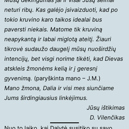
neturi ribų. Kas galėjo įsivaizduoti, kad po
tokio kruvino karo taikos idealai bus
paversti niekais. Matome tik kruviną
neapykantą ir labai miglotą ateitį. Žiauri
tikrovė sudaužo daugelį mūsų nuoširdžių
intencijų, bet visgi norime tikėti, kad Dievas
atskleis žmonėms kelią ir į geresnį
gyvenimą.
(paryškinta mano – J.M.)
Mano žmona, Dalia ir visi mes siunčiame
Jums širdingiausius linkėjimus.
Jūsų ištikimas
D. Vilenčikas
Nuo to laiko, kai Dalytė susitiko su savo