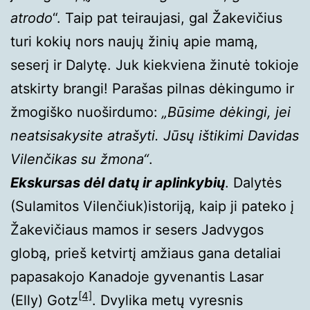
atrodo
“. Taip pat teiraujasi, gal Žakevičius
turi kokių nors naujų žinių apie mamą,
seserį ir Dalytę. Juk kiekviena žinutė tokioje
atskirty brangi! Parašas pilnas dėkingumo ir
žmogiško nuoširdumo:
„Būsime dėkingi, jei
neatsisakysite atrašyti. Jūsų ištikimi Davidas
Vilenčikas su žmona“
.
Ekskursas dėl datų ir aplinkybių
. Dalytės
(Sulamitos Vilenčiuk)istoriją, kaip ji pateko į
Žakevičiaus mamos ir sesers Jadvygos
globą, prieš ketvirtį amžiaus gana detaliai
papasakojo Kanadoje gyvenantis Lasar
[4]
(Elly) Gotz
. Dvylika metų vyresnis