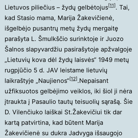
[11]
Lietuvos piliečius – žydų gelbėtojus
. Tai,
kad Stasio mama, Marija Žakevičienė,
išgelbėjo pusantrų metų žydų mergaitę
parašyta L. Šmulkščio surinktoje ir Juozo
Šalnos slapyvardžiu pasirašytoje apžvalgoje
„Lietuvių kova dėl žydų laisvės“ 1949 metų
rugpjūčio 5 d. JAV leistame lietuvių
[12]
laikraštyje „Naujienos“
.Nepaisant
užfiksuotos gelbėjimo veiklos, iki šiol ji nėra
įtraukta į Pasaulio tautų teisuolių sąrašą. Šie
D. Vilenčiuko laiškai St.Žakevičiui tik dar
kartą patvirtina, kad būtent Marija
Žakevičienė su dukra Jadvyga išsaugojo