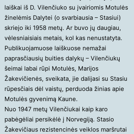
laiškai iš D. Vilenčiuko su įvairiomis Motulės
žinelėmis Dalytei (o svarbiausia – Stasiui)
skriejo iki 1958 metų. Ar buvo jų daugiau,
vėlesniaisiais metais, kol kas nenustatyta.
Publikuojamuose laiškuose nemažai
paprasčiausių buities dalykų – Vilenčiukų
šeimai labai rūpi Motulės, Marijos
Žakevičienės, sveikata, jie dalijasi su Stasiu
rūpesčiais dėl vaistų, perduoda žinias apie
Motulės gyvenimą Kaune.
Nuo 1947 metų Vilenčiukai kaip karo
pabėgėliai persikėlė į Norvegiją. Stasio
Žakevičiaus rezistencinės veiklos maršrutai