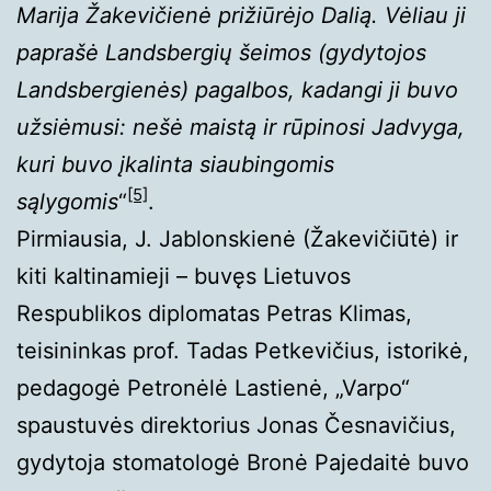
Marija Žakevičienė prižiūrėjo Dalią. Vėliau ji
paprašė Landsbergių šeimos (gydytojos
Landsbergienės) pagalbos, kadangi ji buvo
užsiėmusi: nešė maistą ir rūpinosi Jadvyga,
kuri buvo įkalinta siaubingomis
[5]
sąlygomis
“
.
Pirmiausia, J. Jablonskienė (Žakevičiūtė) ir
kiti kaltinamieji – buvęs Lietuvos
Respublikos diplomatas Petras Klimas,
teisininkas prof. Tadas Petkevičius, istorikė,
pedagogė Petronėlė Lastienė, „Varpo“
spaustuvės direktorius Jonas Česnavičius,
gydytoja stomatologė Bronė Pajedaitė buvo