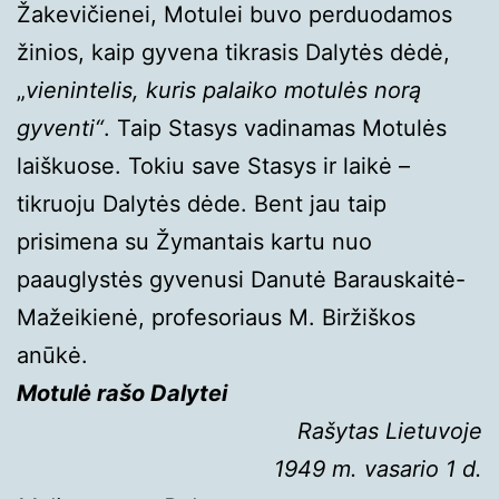
Žakevičienei, Motulei buvo perduodamos
žinios, kaip gyvena tikrasis Dalytės dėdė,
„
vienintelis, kuris palaiko motulės norą
gyventi“
. Taip Stasys vadinamas Motulės
laiškuose. Tokiu save Stasys ir laikė –
tikruoju Dalytės dėde. Bent jau taip
prisimena su Žymantais kartu nuo
paauglystės gyvenusi Danutė Barauskaitė-
Mažeikienė, profesoriaus M. Biržiškos
anūkė.
Motulė rašo Dalytei
Rašytas Lietuvoje
1949 m. vasario 1 d.