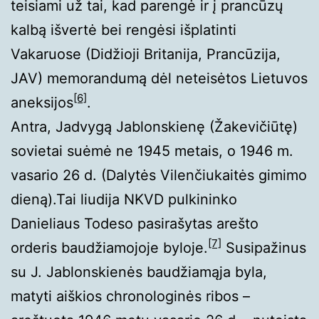
teisiami už tai, kad parengė ir į prancūzų
kalbą išvertė bei rengėsi išplatinti
Vakaruose (Didžioji Britanija, Prancūzija,
JAV) memorandumą dėl neteisėtos Lietuvos
[6]
aneksijos
.
Antra, Jadvygą Jablonskienę (Žakevičiūtę)
sovietai suėmė ne 1945 metais, o 1946 m.
vasario 26 d. (Dalytės Vilenčiukaitės gimimo
dieną).Tai liudija NKVD pulkininko
Danieliaus Todeso pasirašytas arešto
[7]
orderis baudžiamojoje byloje.
Susipažinus
su J. Jablonskienės baudžiamąja byla,
matyti aiškios chronologinės ribos –