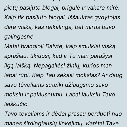
pietų pasijuto blogai, prigulė ir vakare mirė.
Kaip tik pasijuto blogai, iššauktas gydytojas
darė viską, kas reikalinga, bet mirtis buvo
galingesnė.
Matai brangioji Dalyte, kaip smulkiai viską
aprašiau, tikiuosi, kad ir Tu man parašysi
ilgą laišką. Nepagailėsi žinių, kurios man
labai rūpi. Kaip Tau sekasi mokslas? Ar daug
savo tėveliams suteiki džiaugsmo savo
mokslu ir paklusnumu. Labai lauksiu Tavo
laiškučio.
Tavo tėveliams ir dėdei prašau perduoti nuo
manęs širdingiausių linkėjimų. Karštai Tave