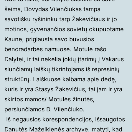
šeima, Dovydas Vilenčiukas tampa
savotišku ryšininku tarp Žakevičiaus ir jo
motinos, gyvenančios sovietų okupuotame
Kaune, priglausta savo buvusios
bendradarbės namuose. Motulė rašo
Dalytei, ir tai nekelia jokių įtarimų į Vakarus
siunčiamų laiškų tikrintojams iš represinių
struktūrų. Laiškuose kalbama apie dėdę,
kuris ir yra Stasys Žakevičius, tai jam ir yra
skirtos mamos/ Motulės žinutės,
persiunčiamos D. Vilenčiuko.
Iš negausios korespondencijos, išsaugotos
Danutės Mažeikienės archyve, matyti, kad