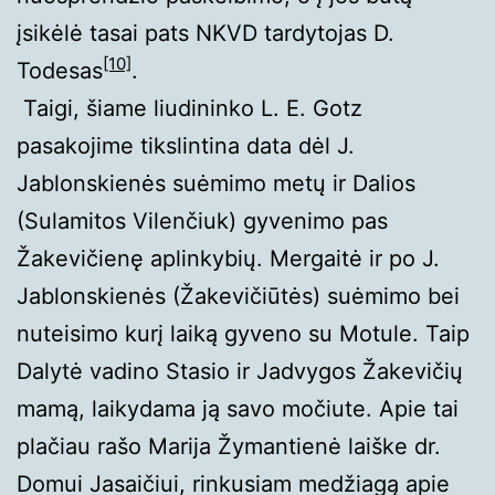
įsikėlė tasai pats NKVD tardytojas D.
[10]
Todesas
.
Taigi, šiame liudininko L. E. Gotz
pasakojime tikslintina data dėl J.
Jablonskienės suėmimo metų ir Dalios
(Sulamitos Vilenčiuk) gyvenimo pas
Žakevičienę aplinkybių. Mergaitė ir po J.
Jablonskienės (Žakevičiūtės) suėmimo bei
nuteisimo kurį laiką gyveno su Motule. Taip
Dalytė vadino Stasio ir Jadvygos Žakevičių
mamą, laikydama ją savo močiute. Apie tai
plačiau rašo Marija Žymantienė laiške dr.
Domui Jasaičiui, rinkusiam medžiagą apie