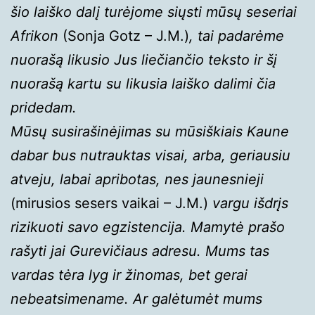
šio laiško dalį turėjome siųsti mūsų seseriai
Afrikon
(Sonja Gotz – J.M.)
, tai padarėme
nuorašą likusio Jus liečiančio teksto ir šį
nuorašą kartu su likusia laiško dalimi čia
pridedam.
Mūsų susirašinėjimas su mūsiškiais Kaune
dabar bus nutrauktas visai, arba, geriausiu
atveju, labai apribotas, nes jaunesnieji
(mirusios sesers vaikai – J.M.)
vargu išdrįs
rizikuoti savo egzistencija. Mamytė prašo
rašyti jai Gurevičiaus adresu. Mums tas
vardas tėra lyg ir žinomas, bet gerai
nebeatsimename. Ar galėtumėt mums