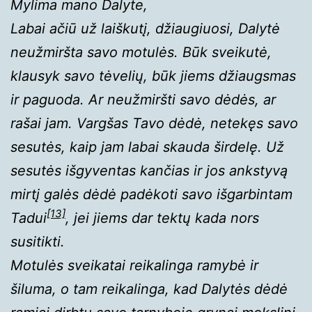
Mylima mano Dalyte,
Labai ačiū už laiškutį, džiaugiuosi, Dalytė
neužmiršta savo motulės. Būk sveikutė,
klausyk savo tėvelių, būk jiems džiaugsmas
ir paguoda. Ar neužmiršti savo dėdės, ar
rašai jam. Vargšas Tavo dėdė, netekęs savo
sesutės, kaip jam labai skauda širdelę. Už
sesutės išgyventas kančias ir jos ankstyvą
mirtį galės dėdė padėkoti savo išgarbintam
[13]
Tadui
, jei jiems dar tektų kada nors
susitikti.
Motulės sveikatai reikalinga ramybė ir
šiluma, o tam reikalinga, kad Dalytės dėdė