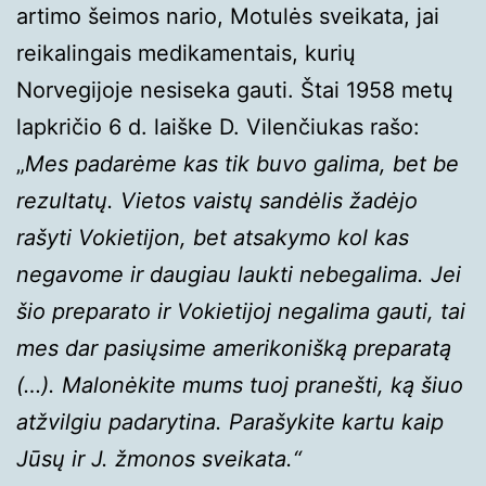
artimo šeimos nario, Motulės sveikata, jai
reikalingais medikamentais, kurių
Norvegijoje nesiseka gauti. Štai 1958 metų
lapkričio 6 d. laiške D. Vilenčiukas rašo:
„
Mes padarėme kas tik buvo galima, bet be
rezultatų. Vietos vaistų sandėlis žadėjo
rašyti Vokietijon, bet atsakymo kol kas
negavome ir daugiau laukti nebegalima. Jei
šio preparato ir Vokietijoj negalima gauti, tai
mes dar pasiųsime amerikonišką preparatą
(…). Malonėkite mums tuoj pranešti, ką šiuo
atžvilgiu padarytina. Parašykite kartu kaip
Jūsų ir J. žmonos sveikata.“