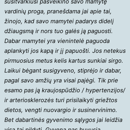
susitvarkiusi pasveikino savo mamytę
vardinių proga, pranešdama jai apie tai,
žinojo, kad savo mamytei padarys didelį
džiaugsmą ir nors tuo galės ją paguosti.
Dabar mamytei yra vienintelė paguoda
aplankyti jos kapą ir jį papuošti. Jos netekus
pirmuosius metus kelis kartus sunkiai sirgo.
Laikui bėgant susigyveno, stiprėjo ir dabar,
pagal savo amžių yra visai pajėgi. Tik prie
esamo pas ją kraujospūdžio / hypertenzijos/
ir arteriosklerozės turi prisilaikyti griežtos
dietos, vengti nuovargio ir susinervinimo.
Bet dabartinės gyvenimo sąlygos jai leidžia
visa tai pildyti. Gyvena pas buvusią