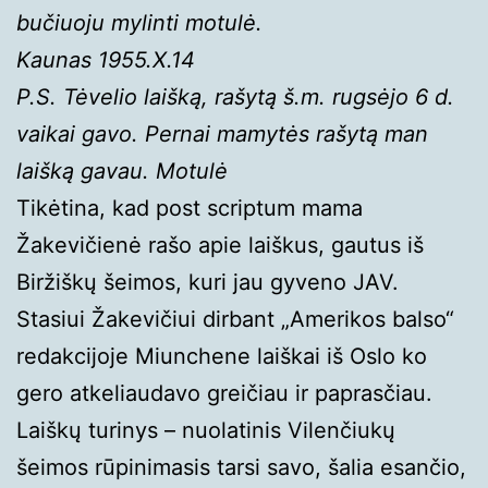
bučiuoju mylinti motulė.
Kaunas 1955.X.14
P.S. Tėvelio laišką, rašytą š.m. rugsėjo 6 d.
vaikai gavo. Pernai mamytės rašytą man
laišką gavau. Motulė
Tikėtina, kad post scriptum mama
Žakevičienė rašo apie laiškus, gautus iš
Biržiškų šeimos, kuri jau gyveno JAV.
Stasiui Žakevičiui dirbant „Amerikos balso“
redakcijoje Miunchene laiškai iš Oslo ko
gero atkeliaudavo greičiau ir paprasčiau.
Laiškų turinys – nuolatinis Vilenčiukų
šeimos rūpinimasis tarsi savo, šalia esančio,