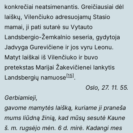
konkrečiai neatsimenantis. Greičiausiai dėl
laiškų, Vilenčiuko adresuojamų Stasio
mamai, ji pati sutarė su Vytauto
Landsbergio-Žemkalnio seseria, gydytoja
Jadvyga Gurevičiene ir jos vyru Leonu.
Matyt laiškai iš Vilenčiuko ir buvo
pretekstas Marijai Žakevičienei lankytis
[15]
Landsbergių namuose
.
Oslo, 27. 11. 55.
Gerbiamieji,
gavome mamytės laišką, kuriame ji praneša
mums liūdną žinią, kad mūsų sesutė Kaune
š. m. rugsėjo mėn. 6 d. mirė. Kadangi mes