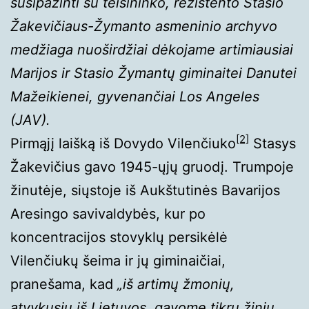
susipažinti su teisininko, rezistento Stasio
Žakevičiaus-Žymanto asmeninio archyvo
medžiaga nuoširdžiai dėkojame artimiausiai
Marijos ir Stasio Žymantų giminaitei Danutei
Mažeikienei, gyvenančiai Los Angeles
(JAV).
[2]
Pirmąjį laišką iš Dovydo Vilenčiuko
Stasys
Žakevičius gavo 1945-ųjų gruodį. Trumpoje
žinutėje, siųstoje iš Aukštutinės Bavarijos
Aresingo savivaldybės, kur po
koncentracijos stovyklų persikėlė
Vilenčiukų šeima ir jų giminaičiai,
pranešama, kad
„iš artimų žmonių,
atvykusių iš Lietuvos, gavome tikrų žinių