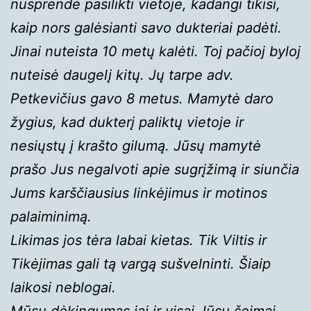
nusprendė pasilikti vietoje, kadangi tikisi,
kaip nors galėsianti savo dukteriai padėti.
Jinai nuteista 10 metų kalėti. Toj pačioj byloj
nuteisė daugelį kitų. Jų tarpe adv.
Petkevičius gavo 8 metus. Mamytė daro
žygius, kad dukterį paliktų vietoje ir
nesiųstų į krašto gilumą. Jūsų mamytė
prašo Jus negalvoti apie sugrįžimą ir siunčia
Jums karščiausius linkėjimus ir motinos
palaiminimą.
Likimas jos tėra labai kietas. Tik Viltis ir
Tikėjimas gali tą vargą sušvelninti. Šiaip
laikosi neblogai.
Mūsų dėkingumas jai ir visai Jūsų šeimai