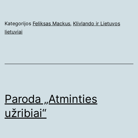
Paskelbta
Kategorijos
Feliksas Mackus
,
Klivlando ir Lietuvos
2023-
lietuviai
01-
08
Paroda „Atminties
užribiai“