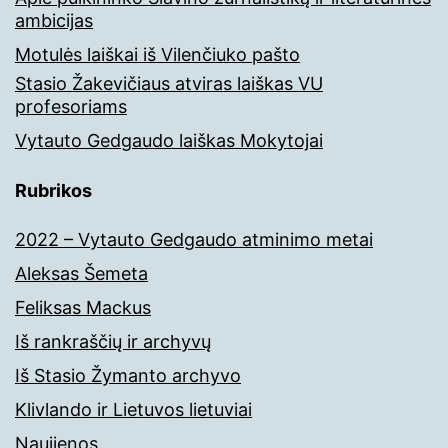
ambicijas
Motulės laiškai iš Vilenčiuko pašto
Stasio Žakevičiaus atviras laiškas VU
profesoriams
Vytauto Gedgaudo laiškas Mokytojai
Rubrikos
2022 – Vytauto Gedgaudo atminimo metai
Aleksas Šemeta
Feliksas Mackus
Iš rankraščių ir archyvų
Iš Stasio Žymanto archyvo
Klivlando ir Lietuvos lietuviai
Naujienos