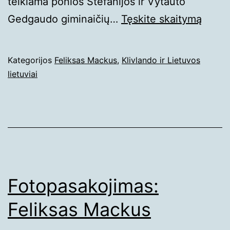
teikiama ponios Stefanijos ir Vytauto
Klivlando
Gedgaudo giminaičių…
Tęskite
skaitymą
ir
Lietuvos
Paskelbta
Kategorijos
Feliksas Mackus
,
Klivlando ir Lietuvos
lietuvis
2023-
lietuviai
iš
01-
08
Narkūnų
Fotopasakojimas:
Feliksas Mackus