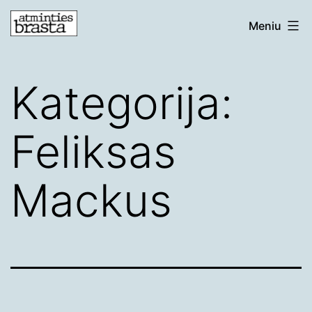
Eiti
atmintiesbrasta.lt
Meniu
prie
turinio
Kategorija:
Feliksas
Mackus