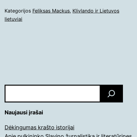
Paskelbta
Kategorijos
Feliksas Mackus
,
Klivlando ir Lietuvos
2022-
lietuviai
12-
26
Paieška
Naujausi įrašai
Dėkingumas krašto istorijai
Apie pulkininko Slavino žurnalistiką ir literatūrines