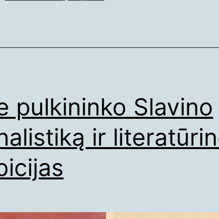
e pulkininko Slavino
alistiką ir literatūri
icijas