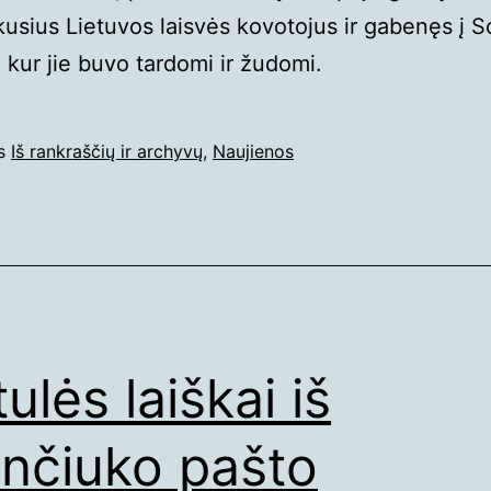
kusius Lietuvos laisvės kovotojus ir gabenęs į S
 kur jie buvo tardomi ir žudomi.
os
Iš rankraščių ir archyvų
,
Naujienos
ulės laiškai iš
enčiuko pašto