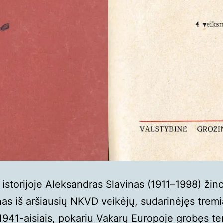
 istorijoje Aleksandras Slavinas (1911–1998) ži
nas iš aršiausių NKVD veikėjų, sudarinėjęs trem
1941-aisiais, pokariu Vakarų Europoje grobęs te