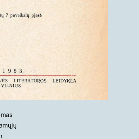
nomas
iamųjų
n