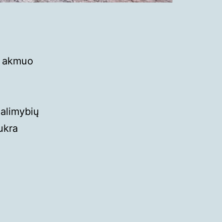
s akmuo
galimybių
ukra