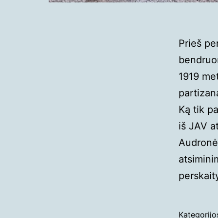
Prieš pe
bendruom
1919 me
partizan
Ką tik p
iš JAV a
Audronė 
atsimini
perskait
Paskelbta
Kategorij