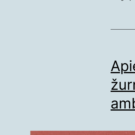
2026-
05-
08
Api
žurn
amb