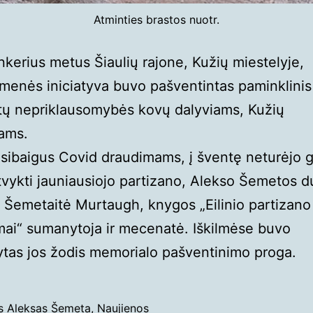
Atminties brastos nuotr.
nkerius metus Šiaulių rajone, Kužių miestelyje,
enės iniciatyva buvo pašventintas paminklini
tų nepriklausomybės kovų dalyviams, Kužių
ams.
asibaigus Covid draudimams, į šventę neturėjo 
tvykti jauniausiojo partizano, Alekso Šemetos d
Šemetaitė Murtaugh, knygos „Eilinio partizano
mai“ sumanytoja ir mecenatė. Iškilmėse buvo
ytas jos žodis memorialo pašventinimo proga.
os
Aleksas Šemeta
,
Naujienos