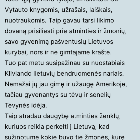
Vytauto knygomis, užrašais, laiškais,
nuotraukomis. Taip gavau tarsi likimo
dovaną prisiliesti prie atminties ir žmonių,
savo gyvenimą pašventusių Lietuvos
kūrybai, nors ir ne gimtajame krašte.
Tuo pat metu susipažinau su nuostabiais
Klivlando lietuvių bendruomenės nariais.
Nemažai jų jau gimę ir užaugę Amerikoje,
tačiau gyvenantys su tėvų ir senelių
Tėvynės idėja.
Taip atradau daugybę atminties ženklų,
kuriuos reikia perkelti į Lietuvą, kad
sužinotume kokie buvo tie žmonės, kūrę