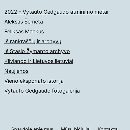
2022 – Vytauto Gedgaudo atminimo metai
Aleksas Šemeta
Feliksas Mackus
Iš rankraščių ir archyvų
Iš Stasio Žymanto archyvo
Klivlando ir Lietuvos lietuviai
Naujienos
Vieno eksponato istorija
Vytauto Gedgaudo fotogalerija
Spaudoje apie mus
Mūsų bičiuliai
Kontaktai