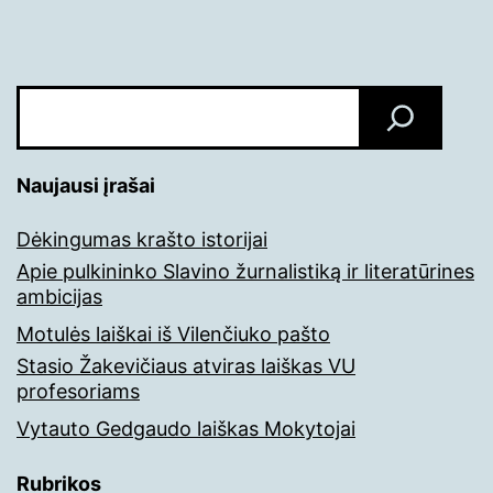
Paieška
Naujausi įrašai
Dėkingumas krašto istorijai
Apie pulkininko Slavino žurnalistiką ir literatūrines
ambicijas
Motulės laiškai iš Vilenčiuko pašto
Stasio Žakevičiaus atviras laiškas VU
profesoriams
Vytauto Gedgaudo laiškas Mokytojai
Rubrikos