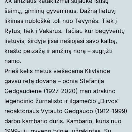
XX amžiaus kataklizmai sujaukė ištisų
šeimų, giminių gyvenimus. Dažną lietuvį
likimas nubloškė toli nuo Tėvynės. Tiek į
Rytus, tiek į Vakarus. Tačiau kur begyventų
lietuvis, širdyje jisai nešiojasi savo kalbą,
krašto peizažą ir amžiną norą – sugrįžti
namo.
Prieš kelis metus viešėdama Klivlande
gavau retą dovaną – ponia Stefanija
Gedgaudienė (1927-2020) man atrakino
legendinio žurnalisto ir ilgamečio „Dirvos“
redaktoriaus Vytauto Gedgaudo (1912-1999)
darbo kambario duris. Kambario, kuris nuo
1999-ųjų gyveno tyloje, užrakintas. Su