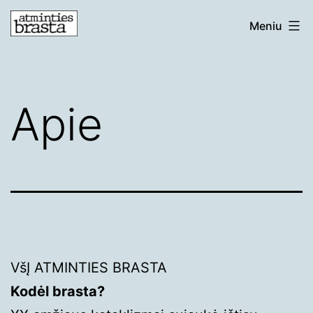
Eiti
atmintiesbrasta.lt
Meniu
prie
turinio
Apie
VšĮ ATMINTIES BRASTA
Kodėl brasta?