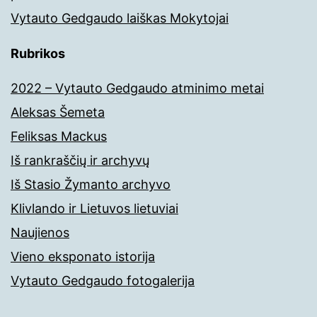
Vytauto Gedgaudo laiškas Mokytojai
Rubrikos
2022 – Vytauto Gedgaudo atminimo metai
Aleksas Šemeta
Feliksas Mackus
Iš rankraščių ir archyvų
Iš Stasio Žymanto archyvo
Klivlando ir Lietuvos lietuviai
Naujienos
Vieno eksponato istorija
Vytauto Gedgaudo fotogalerija