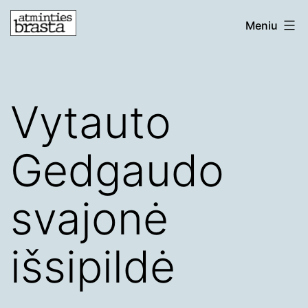
Eiti
atmintiesbrasta.lt
Meniu
prie
turinio
Vytauto
Gedgaudo
svajonė
išsipildė