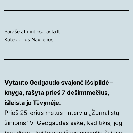
Paskelbta
Parašė
atmintiesbrasta.lt
2023-
Kategorijos
Naujienos
01-
18
Vytauto Gedgaudo svajonė išsipildė –
knyga, rašyta prieš 7 dešimtmečius,
išleista jo Tėvynėje.
Prieš 25-erius metus interviu „Žurnalistų
žinioms“ V. Gedgaudas sakė, kad tikįs, jog
bus diena, kai knyga išvys pasaulio šviesą.